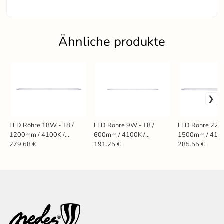
Ähnliche produkte
LED Röhre 18W - T8 /
LED Röhre 9W - T8 /
LED Röhre 22W 
1200mm / 4100K /
600mm / 4100K /
1500mm / 4100K
2700Lm, 25stc - TLS322
1350Lm, 25stc - TLS321
TLS223
279.68 €
191.25 €
285.55 €