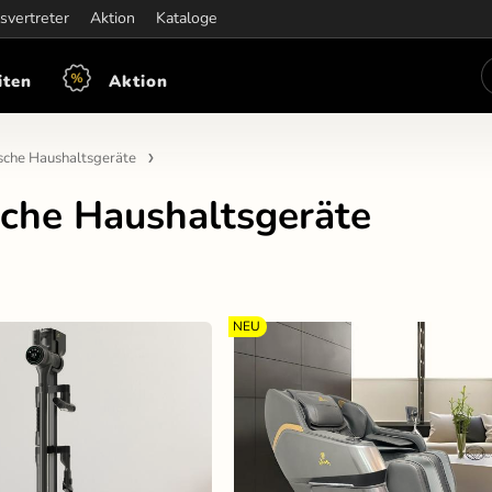
iten:
svertreter
Mon-Fre: 7:30 - 15:30
Aktion
Kataloge
iten
Aktion
ische Haushaltsgeräte
sche Haushaltsgeräte
NEU