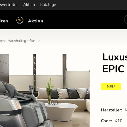
iten:
svertreter
Mon-Fre: 7:30 - 15:30
Aktion
Kataloge
iten
Aktion
ische Haushaltsgeräte
Luxu
EPIC
NEU
Hersteller:
Code:
X10