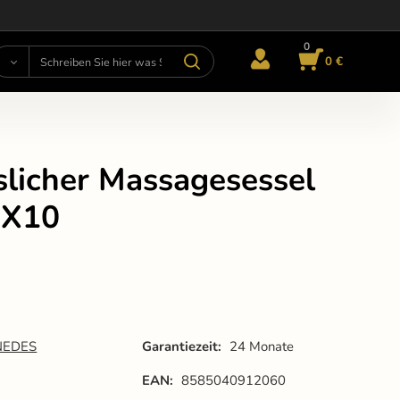
0
0 €
slicher Massagesessel
 X10
NEDES
Garantiezeit:
24 Monate
EAN:
8585040912060