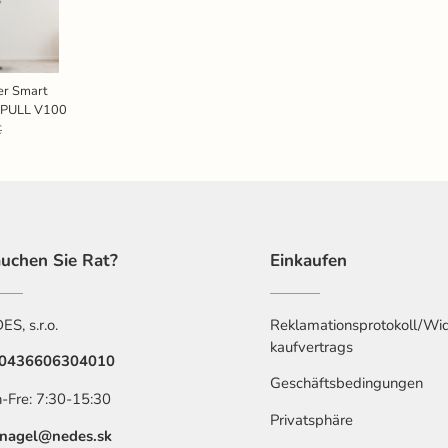
er Smart
RPULL V100
€
uchen Sie Rat?
Einkaufen
S, s.r.o.
Reklamationsprotokoll/Wid
kaufvertrags
0436606304010
Geschäftsbedingungen
-Fre: 7:30-15:30
Privatsphäre
nagel@nedes.sk