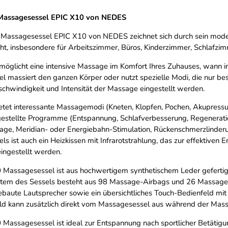
 Massagesessel EPIC X10 von NEDES
e Massagesessel EPIC X10 von NEDES zeichnet sich durch sein moder
ht, insbesondere für Arbeitszimmer, Büros, Kinderzimmer, Schlafz
möglicht eine intensive Massage im Komfort Ihres Zuhauses, wann i
l massiert den ganzen Körper oder nutzt spezielle Modi, die nur b
schwindigkeit und Intensität der Massage eingestellt werden.
etet interessante Massagemodi (Kneten, Klopfen, Pochen, Akupress
gestellte Programme (Entspannung, Schlafverbesserung, Regenerati
age, Meridian- oder Energiebahn-Stimulation, Rückenschmerzlinderu
s ist auch ein Heizkissen mit Infrarotstrahlung, das zur effektiven
eingestellt werden.
Massagesessel ist aus hochwertigem synthetischem Leder gefertigt, d
em des Sessels besteht aus 98 Massage-Airbags und 26 Massageve
baute Lautsprecher sowie ein übersichtliches Touch-Bedienfeld mit 
ld kann zusätzlich direkt vom Massagesessel aus während der Mas
Massagesessel ist ideal zur Entspannung nach sportlicher Betätigu