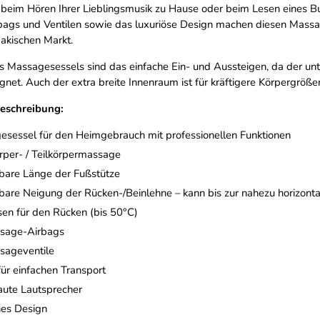
eim Hören Ihrer Lieblingsmusik zu Hause oder beim Lesen eines Buc
ags und Ventilen sowie das luxuriöse Design machen diesen Massa
akischen Markt.
es Massagesessels sind das einfache Ein- und Aussteigen, da der untere
gnet. Auch der extra breite Innenraum ist für kräftigere Körpergröße
eschreibung:
sessel für den Heimgebrauch mit professionellen Funktionen
per- / Teilkörpermassage
lbare Länge der Fußstütze
lbare Neigung der Rücken-/Beinlehne – kann bis zur nahezu horizonta
sen für den Rücken (bis 50°C)
sage-Airbags
sageventile
für einfachen Transport
aute Lautsprecher
es Design