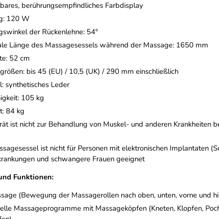
lbares, berührungsempfindliches Farbdisplay
ng: 120 W
gswinkel der Rückenlehne: 54°
le Länge des Massagesessels während der Massage: 1650 mm
ite: 52 cm
größen: bis 45 (EU) / 10,5 (UK) / 290 mm einschließlich
l: synthetisches Leder
igkeit: 105 kg
: 84 kg
ät ist nicht zur Behandlung von Muskel- und anderen Krankheiten be
sagesessel ist nicht für Personen mit elektronischen Implantaten (
krankungen und schwangere Frauen geeignet
nd Funktionen:
sage (Bewegung der Massagerollen nach oben, unten, vorne und hi
elle Massageprogramme mit Massageköpfen (Kneten, Klopfen, Poche
fen)