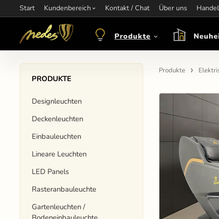
Start
Information:
Kundenbereich
nagel@nedes.sk
Kontakt:
Kontakt / Chat
00436606304010
Über uns
Öffnungsze
Handel
Produkte
Neuhe
Produkte
Elektr
PRODUKTE
Designleuchten
Deckenleuchten
Einbauleuchten
Lineare Leuchten
LED Panels
Rasteranbauleuchte
Gartenleuchten /
Bodeneinbauleuchte