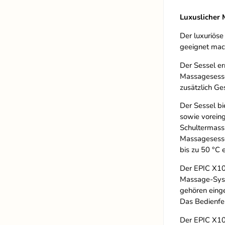
Luxuslicher
Der luxuriös
geeignet mac
Der Sessel er
Massagesesse
zusätzlich Ge
Der Sessel bi
sowie vorein
Schultermass
Massagesessel
bis zu 50 °C 
Der EPIC X10 
Massage-Syst
gehören einge
Das Bedienfe
Der EPIC X10 