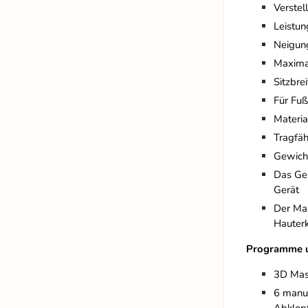
Verstel
Leistu
Neigun
Maxima
Sitzbre
Für Fuß
Materia
Tragfäh
Gewicht
Das Ger
Gerät
Der Mas
Hauter
Programme u
3D Mas
6 manu
Abklop