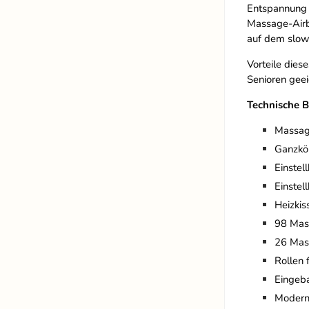
Entspannung b
Massage-Airb
auf dem slow
Vorteile dies
Senioren geei
Technische B
Massage
Ganzkör
Einstel
Einstel
Heizkis
98 Mas
26 Mas
Rollen 
Eingeb
Modern