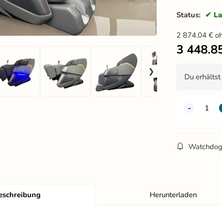
Status:
La
2 874.04
€
o
3 448.8
Du erhälts
Watchdo
eschreibung
Herunterladen