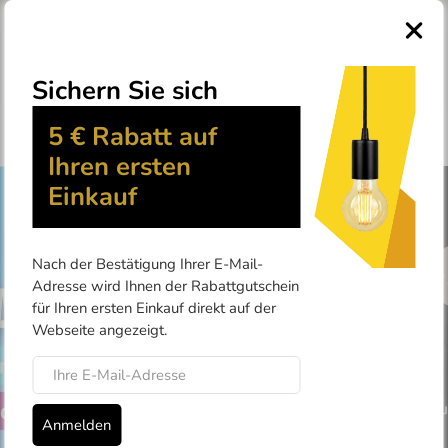
0
Registrieren Sie sich und abonnieren Sie unseren Newsletter
– Sie erhalten automatisch
und sind gleichzeitig
3 % Rabatt
im
registriert.
Treueprogramm