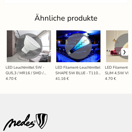
Ähnliche produkte
LED Leuchtmittel 5W -
LED Filament-Leuchtmittel
LED Filament-L
GU5,3 / MR16 / SMD /
SHAPE 5W BLUE - T110 /
SLIM 4,5W VIN
3000K - ZLS313
E27 / 1800K - ZSF110
C35 / E14 / 180
4.70 €
41.16 €
4.70 €
ZFS103