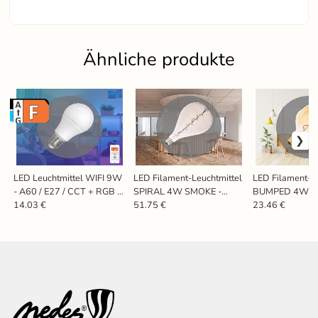
Ähnliche produkte
WLAN+BT
RGB+CCT
LED Leuchtmittel WIFI 9W
LED Filament-Leuchtmittel
LED Filament-L
- A60 / E27 / CCT + RGB -
SPIRAL 4W SMOKE -
BUMPED 4W VI
ZLS532W
A165 / E27 / 2000K -
G125 / E27 / 2
14.03 €
51.75 €
23.46 €
ZSF114
ZSF117