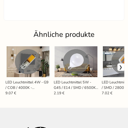
Ähnliche produkte
LED Leuchtmittel 4W - G9
LED Leuchtmittel 5W -
LED Leuchtmitt
/ COB / 4000K -
G45 / E14 / SMD / 6500K -
/ SMD / 2800K 
ZLS624COB
ZLS802
ZLS615CW
9.07 €
2.19 €
7.02 €