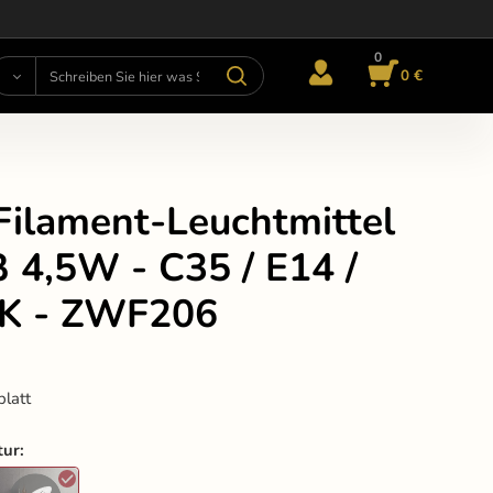
0
0 €
Filament-Leuchtmittel
 4,5W - C35 / E14 /
K - ZWF206
blatt
tur
: