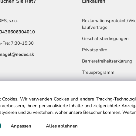
uchen Sie Rat?
Einkaufen
S, s.r.o.
Reklamationsprotokoll/Wid
kaufvertrags
0436606304010
Geschäftsbedingungen
-Fre: 7:30-15:30
Privatsphäre
nagel@nedes.sk
Barrierefreiheitserklarung
Treueprogramm
 Cookies. Wir verwenden Cookies und andere Tracking-Technologie
 verbessern, Ihnen personalisierte Inhalte und zielgerichtete Anzei
alysieren und zu verstehen, woher unsere Besucher kommen.
Weiter
© Copyright © 2025 nedes.at, All rights reserved
Anpassen
Alles ablehnen