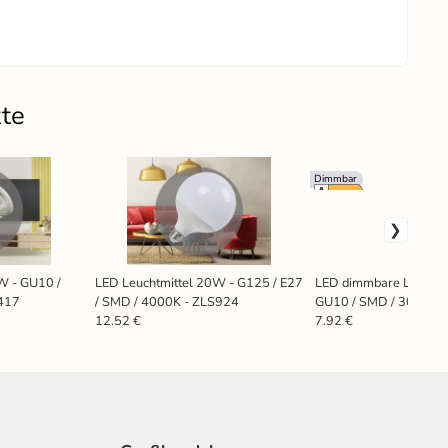
kte
Dimmbar
W - GU10 /
LED Leuchtmittel 20W - G125 / E27
LED dimmbare Leuchtm
417
/ SMD / 4000K - ZLS924
GU10 / SMD / 3000K 
12.52 €
7.92 €