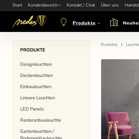
Start
Information:
Kundenbereich
nagel@nedes.sk
Kontakt:
Kontakt / Chat
00436606304010
Über uns
Öffnungsze
Handel
Produkte
Neuhe
Produkte
Leucht
PRODUKTE
Designleuchten
Deckenleuchten
Einbauleuchten
Lineare Leuchten
LED Panels
Rasteranbauleuchte
Gartenleuchten /
Bodeneinbauleuchte