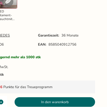
LED
ilament-
euchtmitte
 WIEß
,5W - C35
 E14 /
000K -
NEDES
Garantiezeit:
36 Monate
ZWF206
06
EAN:
8585040912756
gernd mehr als 1000 stk
MwSt.
stk
t
6
Punkte für das Treueprogramm