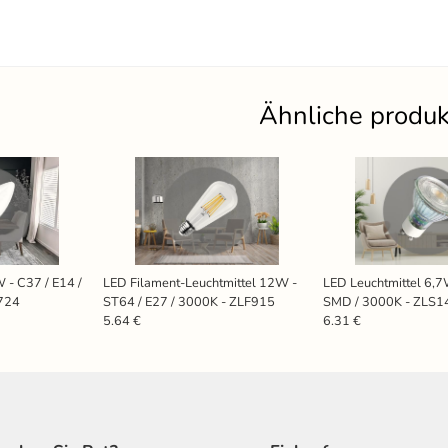
Ähnliche produ
 - C37 / E14 /
LED Filament-Leuchtmittel 12W -
LED Leuchtmittel 6,7
724
ST64 / E27 / 3000K - ZLF915
SMD / 3000K - ZLS1
5.64 €
6.31 €