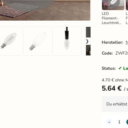
LED
Filament-
F
Leuchtmitte
L
l WIEß
l
4,5W - C35
4
/ E14 /
/
3000K -
4
Hersteller:
ZWF106
Code:
ZWF2
Status:
La
4.70
€
ohne 
5.64
€
Du erhälts