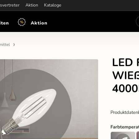
iten:
svertreter
Mon-Fre: 7:30 - 15:30
Aktion
Kataloge
iten
Aktion
mittel
LED 
WIEß
4000
Produktdaten
Farbtempera