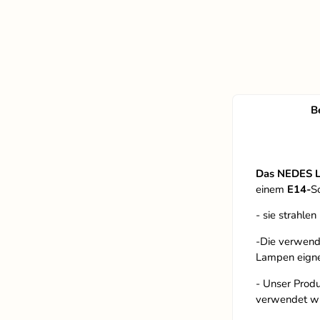
B
Das NEDES 
einem
E14-
S
- sie strahlen
-Die verwend
Lampen eigne
- Unser Produ
verwendet w