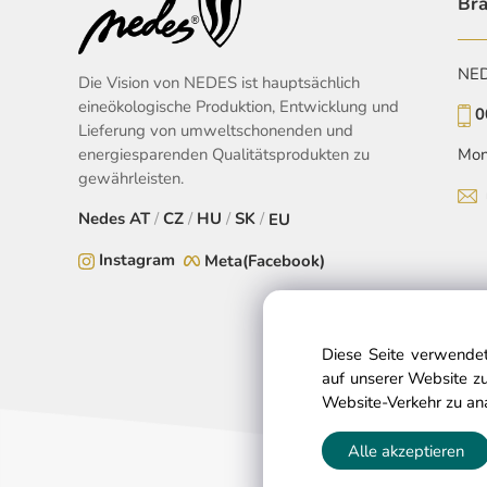
Bra
NEDE
Die Vision von NEDES ist hauptsächlich
eineökologische Produktion, Entwicklung und
0
Lieferung von umweltschonenden und
energiesparenden Qualitätsprodukten zu
Mon
gewährleisten.
Nedes
AT
/
CZ
/
HU
/
SK
/
EU
Instagram
Meta(Facebook)
Diese Seite verwendet
auf unserer Website zu
Website-Verkehr zu an
Alle akzeptieren