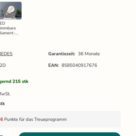
LED
immbare
ilament-
euchtmitte
 7,5W -
60 / E27 /
000K -
NEDES
Garantiezeit:
36 Monate
ZLF512D
22D
EAN:
8585040917676
gernd 215 stk
MwSt.
stk
t
6
Punkte für das Treueprogramm