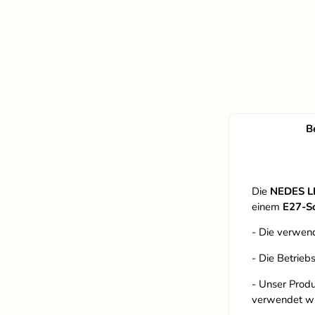
B
Die
NEDES L
einem
E27-S
- Die verwend
- Die Betrieb
- Unser Produ
verwendet w