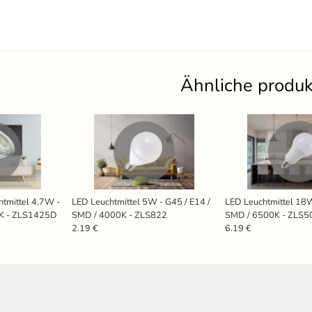
Ähnliche produ
tmittel 4,7W -
LED Leuchtmittel 5W - G45 / E14 /
LED Leuchtmittel 18W
K - ZLS1425D
SMD / 4000K - ZLS822
SMD / 6500K - ZLS5
2.19 €
6.19 €