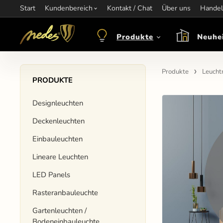
Start
Information:
Kundenbereich
nagel@nedes.sk
Kontakt:
Kontakt / Chat
00436606304010
Über uns
Öffnungsze
Handel
Produkte
Neuhe
Produkte
Leucht
PRODUKTE
Designleuchten
Deckenleuchten
Einbauleuchten
Lineare Leuchten
LED Panels
Rasteranbauleuchte
Gartenleuchten /
Bodeneinbauleuchte