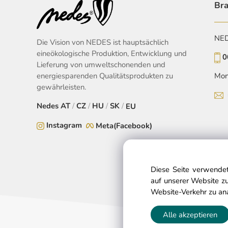
Bra
NEDE
Die Vision von NEDES ist hauptsächlich
eineökologische Produktion, Entwicklung und
0
Lieferung von umweltschonenden und
energiesparenden Qualitätsprodukten zu
Mon
gewährleisten.
Nedes
AT
/
CZ
/
HU
/
SK
/
EU
Instagram
Meta(Facebook)
Diese Seite verwendet
auf unserer Website zu
Website-Verkehr zu an
Alle akzeptieren