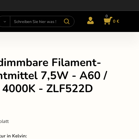
0
0 €
dimmbare Filament-
tmittel 7,5W - A60 /
/ 4000K - ZLF522D
blatt
ur in Kelvin
: