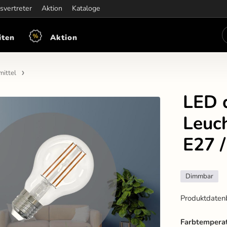
iten:
svertreter
Mon-Fre: 7:30 - 15:30
Aktion
Kataloge
iten
Aktion
mittel
LED 
Leuch
E27 
Dimmbar
Produktdaten
Farbtemperat