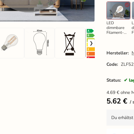
LED
dimmbare
d
Filament-
F
Leuchtmitte
L
l 7,5W -
l
A60 / E27 /
A
4000K -
3
Hersteller:
ZLF522D
Code:
ZLF5
Status:
la
4.69
€
ohne 
5.62
€
Du erhälts