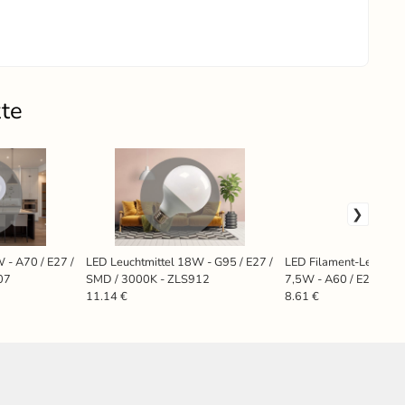
kte
 - A70 / E27 /
LED Leuchtmittel 18W - G95 / E27 /
LED Filament-Leuchtmi
07
SMD / 3000K - ZLS912
7,5W - A60 / E27 / 40
ZWF201
11.14 €
8.61 €