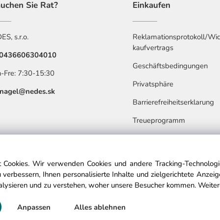
uchen Sie Rat?
Einkaufen
S, s.r.o.
Reklamationsprotokoll/Wid
kaufvertrags
0436606304010
Geschäftsbedingungen
-Fre: 7:30-15:30
Privatsphäre
nagel@nedes.sk
Barrierefreiheitserklarung
Treueprogramm
 Cookies. Wir verwenden Cookies und andere Tracking-Technologie
 verbessern, Ihnen personalisierte Inhalte und zielgerichtete Anzei
alysieren und zu verstehen, woher unsere Besucher kommen.
Weiter
© Copyright © 2025 nedes.at, All rights reserved
Anpassen
Alles ablehnen