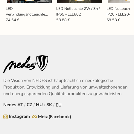
LED
LED Notleuchte 2W / 3h /
LED Notleuchte 
Verbindungsnotleuchte
IP65 - LEL602
IP20 - LEL204
40W / 5W / IP65 / 3H /
74.64 €
58.88 €
69.58 €
1200 / 4000K / E -
LNL324/3E
Die Vision von NEDES ist hauptsächlich eineökologische
Produktion, Entwicklung und Lieferung von umweltschonenden
und energiesparenden Qualitätsprodukten zu gewährleisten.
Nedes
AT
/
CZ
/
HU
/
SK
/
EU
Instagram
Meta(Facebook)