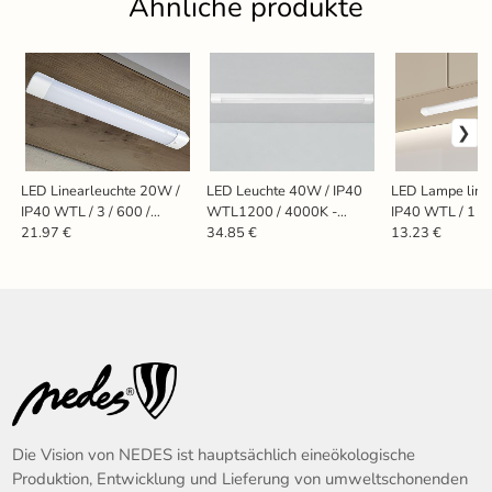
Ähnliche produkte
LED Linearleuchte 20W /
LED Leuchte 40W / IP40
LED Lampe line
IP40 WTL / 3 / 600 /
WTL1200 / 4000K -
IP40 WTL / 1 / 
4000K - LNL122/2
LNL124
4000K - LNL12
21.97 €
34.85 €
13.23 €
Die Vision von NEDES ist hauptsächlich eineökologische
Produktion, Entwicklung und Lieferung von umweltschonenden