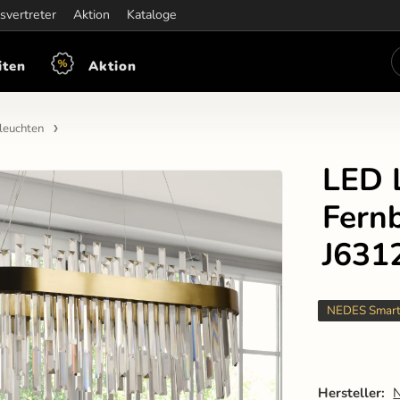
iten:
svertreter
Mon-Fre: 7:30 - 15:30
Aktion
Kataloge
iten
Aktion
leuchten
LED 
Fern
J631
NEDES Smar
Hersteller: