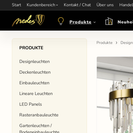
Start
Information:
Kundenbereich
nagel@nedes.sk
Kontakt:
Kontakt / Chat
00436606304010
Über uns
Öffnungsze
Handel
Produkte
Neuhe
Produkte
Design
PRODUKTE
Designleuchten
Deckenleuchten
Einbauleuchten
Lineare Leuchten
LED Panels
Rasteranbauleuchte
Gartenleuchten /
Bodeneinbauleuchte