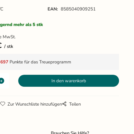
/C
EAN:
8585040909251
gernd mehr als 5 stk
e MwSt.
€
stk
t
697
Punkte für das Treueprogramm
g
Zur Wunschliste hinzufügen
Teilen
Brauchen Sie Hilfe?