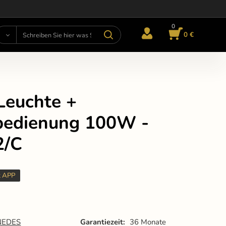
0
0 €
Leuchte +
bedienung 100W -
2/C
t APP
NEDES
Garantiezeit:
36 Monate