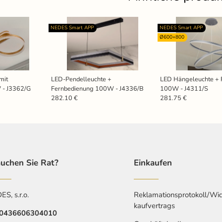
NEDES Smart APP
NEDES Smart APP
Ø600+800
mit
LED-Pendelleuchte +
LED Hängeleuchte + 
 - J3362/G
Fernbedienung 100W - J4336/B
100W - J4311/S
282.10 €
281.75 €
uchen Sie Rat?
Einkaufen
S, s.r.o.
Reklamationsprotokoll/Wid
kaufvertrags
0436606304010