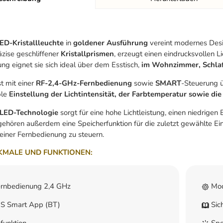
ED-Kristallleuchte
in
goldener Ausführung
vereint modernes Desig
äzise geschliffener
Kristallprismen
, erzeugt einen eindrucksvollen 
ung eignet sie sich ideal über dem Esstisch,
im Wohnzimmer, Schlaf
st mit einer
RF-2,4-GHz-Fernbedienung
sowie
SMART
-Steuerung 
ble
Einstellung der Lichtintensität, der Farbtemperatur sowie d
LED-Technologie
sorgt für eine hohe Lichtleistung, einen niedrige
ehören außerdem eine Speicherfunktion für die zuletzt gewählte Ei
einer Fernbedienung zu steuern.
MALE UND FUNKTIONEN:
rnbedienung 2,4 GHz
Mod
 Smart App (BT)
Sic
unktion
Spei