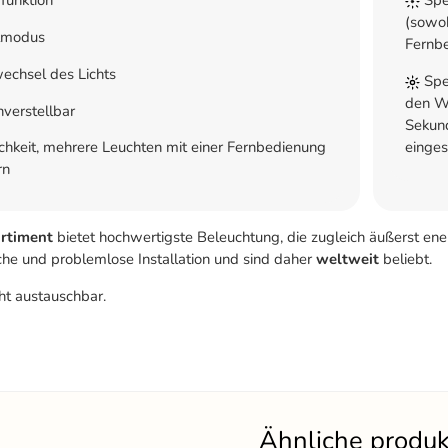
(sowoh
tmodus
Fernb
echsel des Lichts
Spei
den Wa
verstellbar
Sekund
einges
hkeit, mehrere Leuchten mit einer Fernbedienung
rn
rtiment
bietet hochwertigste Beleuchtung, die zugleich äußerst ener
ache und problemlose Installation und sind daher
weltweit
beliebt.
ht austauschbar.
Ähnliche produ