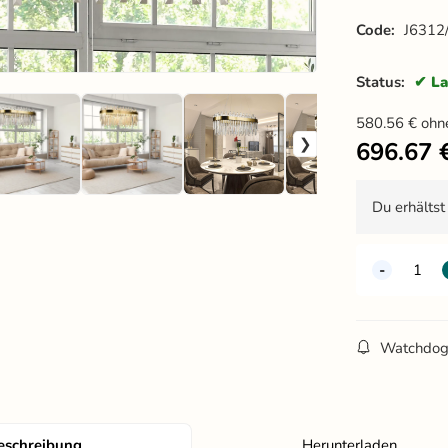
Code:
J6312
Status:
La
580.56
€
ohn
696.67
Du erhälts
Watchdo
eschreibung
Herunterladen