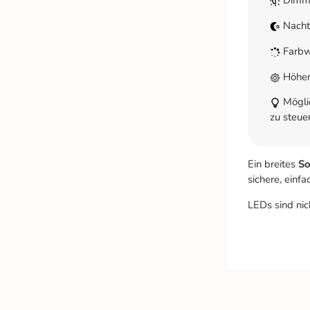
Nach
Farbw
Höhen
Möglic
zu steue
Ein breites
So
sichere, einf
LEDs sind nic