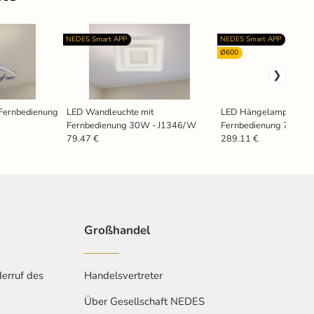
NEDES Smart APP
NEDES Smart APP
Ø600
Fernbedienung
LED Wandleuchte mit
LED Hängelampe mit
Fernbedienung 30W - J1346/W
Fernbedienung 75W -
79.47 €
289.11 €
Großhandel
erruf des
Handelsvertreter
Über Gesellschaft NEDES