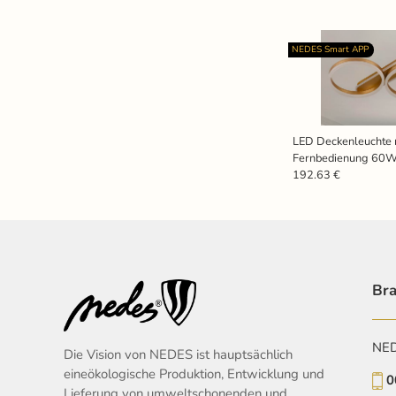
NEDES Smart APP
LED Deckenleuchte 
Fernbedienung 60W
192.63 €
Bra
NEDE
Die Vision von NEDES ist hauptsächlich
eineökologische Produktion, Entwicklung und
0
Lieferung von umweltschonenden und