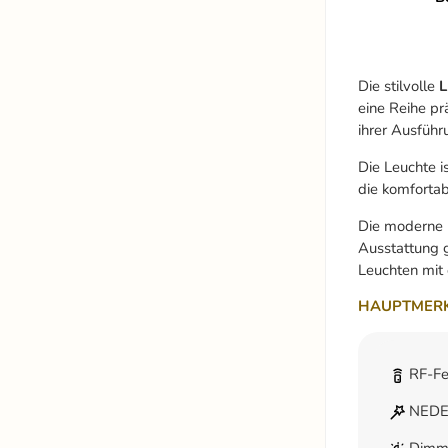
Die stilvolle
L
eine Reihe pr
ihrer Ausführ
Die Leuchte i
die komforta
Die moderne
Ausstattung g
Leuchten mit 
HAUPTMERK
RF-Fe
NEDES
Dimmf