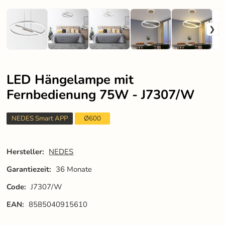
LED Hängelampe mit
Fernbedienung 75W - J7307/W
NEDES Smart APP
Ø600
Hersteller:
NEDES
Garantiezeit:
36 Monate
Code:
J7307/W
EAN:
8585040915610