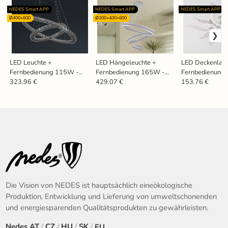
NEDES Smart APP
NEDES Smart APP
NEDES Smart APP
Ø400+600
Ø200+400+600
LED Leuchte +
LED Hängeleuchte +
LED Deckenlam
Fernbedienung 115W -
Fernbedienung 165W -
Fernbedienung
J6353/CH
J4318/S
J3317/W
323.96 €
429.07 €
153.76 €
Die Vision von NEDES ist hauptsächlich eineökologische
Produktion, Entwicklung und Lieferung von umweltschonenden
und energiesparenden Qualitätsprodukten zu gewährleisten.
Nedes
AT
/
CZ
/
HU
/
SK
/
EU