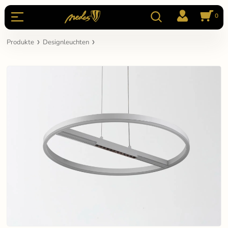
0
Produkte
Designleuchten