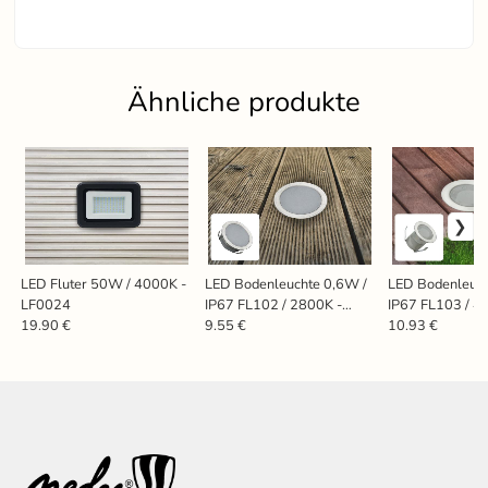
Ähnliche produkte
LED Fluter 50W / 4000K -
LED Bodenleuchte 0,6W /
LED Bodenleuch
LF0024
IP67 FL102 / 2800K -
IP67 FL103 / 4
LFL111
LFL122
19.90 €
9.55 €
10.93 €