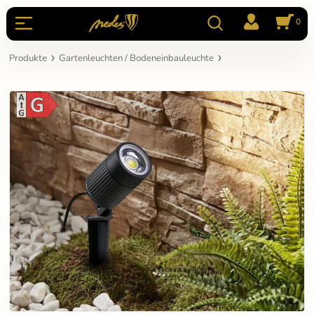
0
Produkte
Gartenleuchten / Bodeneinbauleuchte