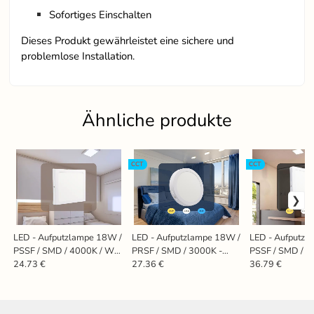
Sofortiges Einschalten
Dieses Produkt gewährleistet eine sichere und
problemlose Installation.
Ähnliche produkte
CCT
CCT
LED - Aufputzlampe 18W /
LED - Aufputzlampe 18W /
LED - Aufputzl
PSSF / SMD / 4000K / WH
PRSF / SMD / 3000K -
PSSF / SMD / 3
- LPL424
4000K - 6000K / WH -
4000K - 6000K
24.73 €
27.36 €
36.79 €
LPL334
LPL435