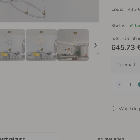
Code:
J4360
Status:
La
538.10
€
ohn
645.73
Du erhälts
Watchdo
eschreibung
Herunterladen