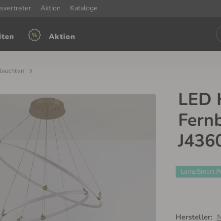
iten:
svertreter
Mon-Fre: 7:30 - 15:30
Aktion
Kataloge
iten
Aktion
leuchten
LED 
Fern
J436
LampSmart P
Hersteller: