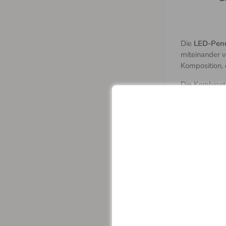
Die
LED-Pen
miteinander v
Komposition, 
Die Kombinat
elegantes Ers
Geschäftsräu
Die integrier
niedrigem St
minimalen W
Die Leuchte i
Lieferumfang
HAUPTMERK