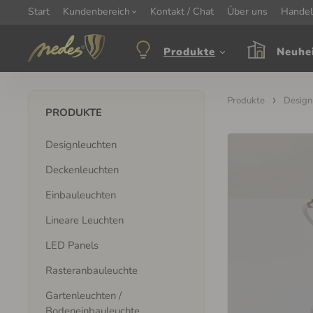
Start
Information:
Kundenbereich
nagel@nedes.sk
Kontakt:
Kontakt / Chat
00436606304010
Über uns
Öffnungsze
Handel
Produkte
Neuhe
Produkte
Design
PRODUKTE
Designleuchten
Deckenleuchten
Einbauleuchten
Lineare Leuchten
LED Panels
Rasteranbauleuchte
Gartenleuchten /
Bodeneinbauleuchte