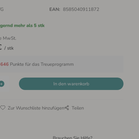
/G
EAN:
8585040911872
gernd mehr als 5 stk
e MwSt.
€
stk
t
646
Punkte für das Treueprogramm
g
Zur Wunschliste hinzufügen
Teilen
Brauchen Sie Hilfe?