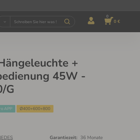
0
0 €
Hängeleuchte +
bedienung 45W -
0/G
ro APP
Ø400+600+800
NEDES
Garantiezeit:
36 Monate