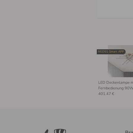
NEDES Smart APP
LED Deckenlampe m
Fernbedienung 90W
401.47 €
Bra