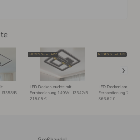
kte
NEDES Smart APP
NEDES Smart APP
it
LED Deckenleuchte mit
LED Deckenlampe mit
- J3358/B
Fernbedienung 140W - J3342/B
Fernbedienung 75W -
215.05 €
366.62 €
Großhandel