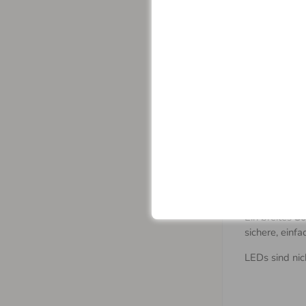
RF-Fe
LampS
Dimmf
Nach
Farbw
Höhen
Möglic
zu steue
Ein breites
So
sichere, einf
LEDs sind nic