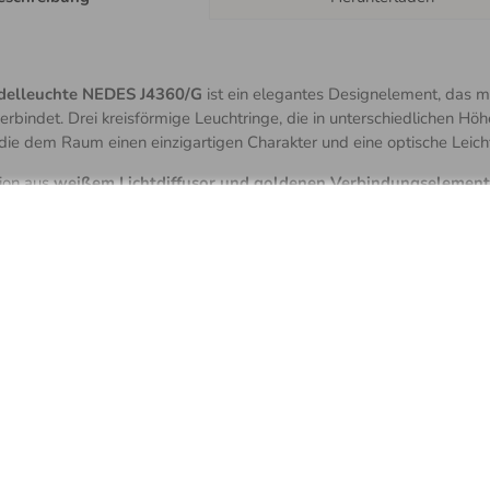
delleuchte NEDES J4360/G
ist ein elegantes Designelement, das mod
erbindet. Drei kreisförmige Leuchtringe, die in unterschiedlichen Hö
die dem Raum einen einzigartigen Charakter und eine optische Leichti
ion aus
weißem Lichtdiffusor und goldenen Verbindungselemen
cheinungsbild. Sie eignet sich ideal für Wohnzimmer, Esszimmer, Ei
me.
te LED-Lichtquelle mit einer Leistung von
45 W
sorgt für eine angene
romverbrauch. Die moderne
LED-Technologie
bietet eine lange Leb
artungsaufwand.
st mit einer
SMART
-Steuerung über die
LampSmart PRO App
ausge
.
MALE UND FUNKTIONEN: