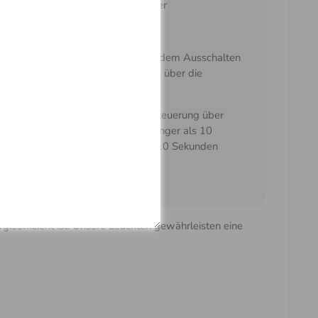
uswechsel über den Wandschalter
here und einfache Montage
cher der letzten Einstellung nach dem Ausschalten
l über den Wandschalter als auch über die
edienung)
cher der letzten Einstellung bei Steuerung über
ndschalter – die Leuchte muss länger als 10
en ausgeschaltet und länger als 10 Sekunden
chaltet sein
gieeffizient ist. Unsere Leuchten gewährleisten eine