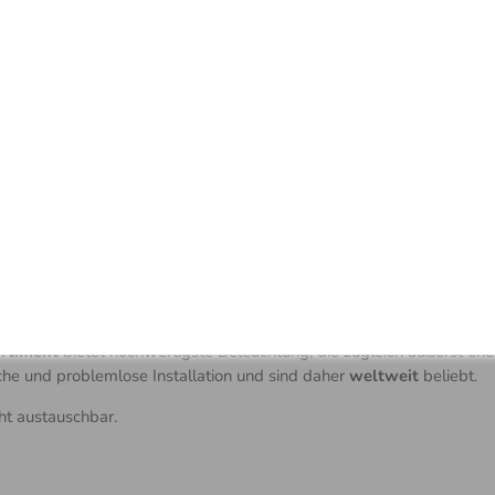
rnbedienung 2,4 GHz
Mod
mart PRO (BT)
Sic
unktion
Spei
(sowoh
tmodus
Fernb
echsel des Lichts
Spei
den Wa
verstellbar
Sekund
einges
hkeit, mehrere Leuchten mit einer Fernbedienung
rn
rtiment
bietet hochwertigste Beleuchtung, die zugleich äußerst ener
ache und problemlose Installation und sind daher
weltweit
beliebt.
ht austauschbar.