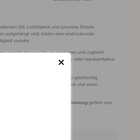
ernen Stil, Leichtigkeit und luxuriöse Details
hen aufgehängt sind, bilden eine eindrucksvolle
gkeit verleiht.
ten
verleiht der Leuchte ein modernes und zugleich
ngangshallen, offene Treppenhäuser oder repräsentative
hme und effiziente Beleuchtung bei gleichzeitig
ensdauer, einen zuverlässigen Betrieb und einen
stattet. Eine
RF-2,4-GHz-Fernbedienung
gehört zum