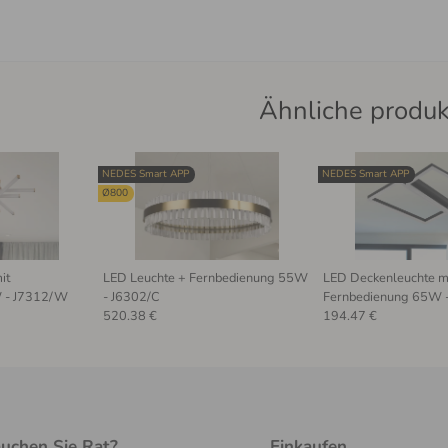
Ähnliche produ
NEDES Smart APP
NEDES Smart APP
Ø800
it
LED Leuchte + Fernbedienung 55W
LED Deckenleuchte m
 - J7312/W
- J6302/C
Fernbedienung 65W 
520.38 €
194.47 €
uchen Sie Rat?
Einkaufen