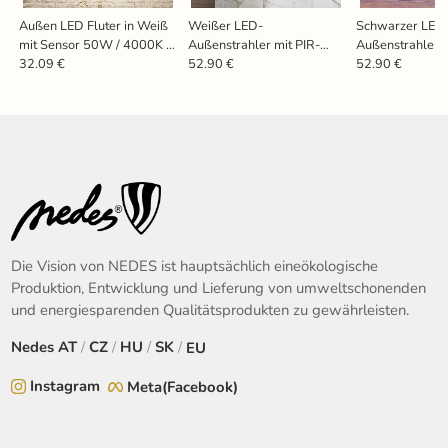
Außen LED Fluter in Weiß
Weißer LED-
Schwarzer LED
mit Sensor 50W / 4000K -
Außenstrahler mit PIR-
Außenstrahler m
LF7124S
Sensor
Sensor
32.09 €
52.90 €
52.90 €
24W/3000K/4000K/6000
24W/3000K/4
K - LFX125
K - LFX025
Die Vision von NEDES ist hauptsächlich eineökologische
Produktion, Entwicklung und Lieferung von umweltschonenden
und energiesparenden Qualitätsprodukten zu gewährleisten.
Nedes
AT
/
CZ
/
HU
/
SK
/
EU
Instagram
Meta(Facebook)