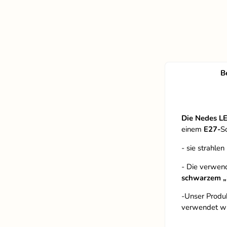
B
Die Nedes L
einem
E27-
S
- sie strahlen
- Die verwen
schwarzem 
-Unser Produk
verwendet w