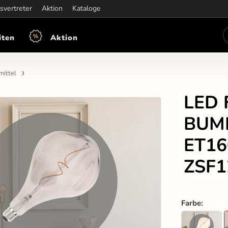
iten:
svertreter
Mon-Fre: 7:30 - 15:30
Aktion
Kataloge
iten
Aktion
mittel
LED 
BUM
ET160
ZSF1
Farbe
: