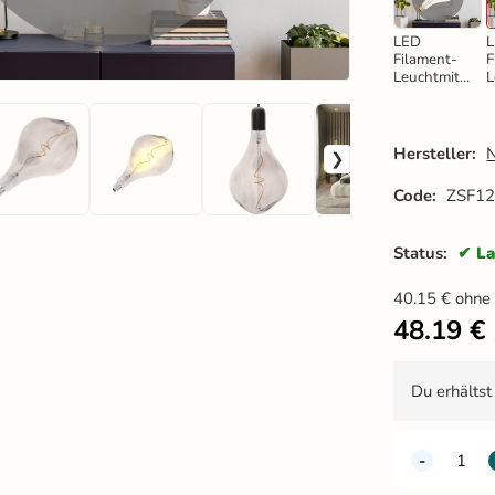
LED
Filament-
F
Leuchtmitte
L
l BUMPED
4W
VINTAGE -
-
ET160 /
E
Hersteller:
E27 /
2
2000K -
Code:
ZSF1
ZSF119
Status:
La
40.15
€
ohne
48.19
€
Du erhälts