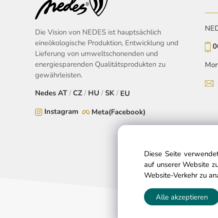
NEDE
Die Vision von NEDES ist hauptsächlich
eineökologische Produktion, Entwicklung und
0
Lieferung von umweltschonenden und
energiesparenden Qualitätsprodukten zu
Mon
gewährleisten.
Nedes
AT
/
CZ
/
HU
/
SK
/
EU
Instagram
Meta(Facebook)
Diese Seite verwendet
auf unserer Website zu
Website-Verkehr zu an
Alle akzeptieren