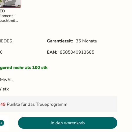
LED
ilament-
euchtmitte
l BUMPED
4W SMOKE
 ET160 /
27 /
NEDES
Garantiezeit:
36 Monate
000K -
ZSF120
20
EAN:
8585040913685
gernd mehr als 100 stk
 MwSt.
stk
t
49
Punkte für das Treueprogramm