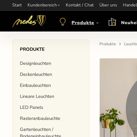
Start
Information:
Kundenbereich
nagel@nedes.sk
Kontakt:
Kontakt / Chat
00436606304010
Über uns
Öffnungsze
Handel
Produkte
Neuhe
Produkte
Leucht
PRODUKTE
Designleuchten
Deckenleuchten
Einbauleuchten
Lineare Leuchten
LED Panels
Rasteranbauleuchte
Gartenleuchten /
Bodeneinbauleuchte