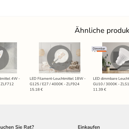
Ähnliche produ
Dimmbar
tmittel 4W -
LED Filament-Leuchtmittel 18W -
LED dimmbare Leucht
- ZLF712
G125 / E27 / 4000K - ZLF924
GU10 / 3000K - ZL
15.18 €
11.39 €
uchen Sie Rat?
Einkaufen