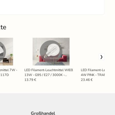
kte
mittel 7W -
LED Filament-Leuchtmittel WIEß
LED Filament-Leuchtmi
S1117D
13W - G95 / E27 / 3000K -
4W PINK - TRANSPARE
ZWF104
E27 / 2000K - ZSF124
13.79 €
23.46 €
Großhandel