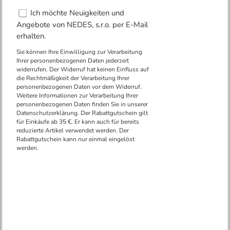
LED Deckenlampe OPAL +
Deckenventilator + Fernbedienung
48W - LCL6346
- 35%
AKTION
Hersteller:
NEDES
Garantiezeit:
36 Monate
Code:
LCL6346
EAN:
8585040910899