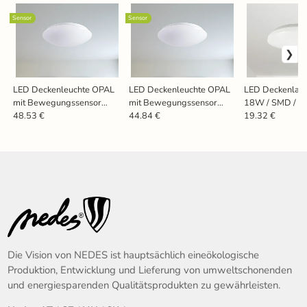
Sensor
Sensor
LED Deckenleuchte OPAL
LED Deckenleuchte OPAL
LED Deckenla
mit Bewegungssensor
mit Bewegungssensor
18W / SMD / 4
12W / SMD / 4000K / MS-
12W / CLR12W / 24SMD
LCL422S
48.53 €
44.84 €
19.32 €
LCL421M/44
/ 4000K / MS - LCL421M
Die Vision von NEDES ist hauptsächlich eineökologische
Produktion, Entwicklung und Lieferung von umweltschonenden
und energiesparenden Qualitätsprodukten zu gewährleisten.