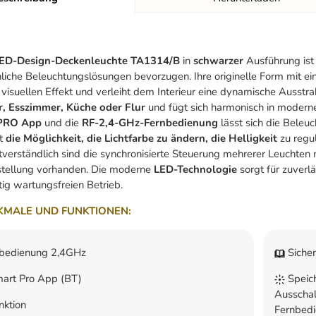
ED-Design-Deckenleuchte TA1314/B
in
schwarzer
Ausführung ist 
che Beleuchtungslösungen bevorzugen. Ihre originelle Form mit eine
 visuellen Effekt und verleiht dem Interieur eine dynamische Ausstra
, Esszimmer, Küche oder Flur
und fügt sich harmonisch in moderne 
PRO App
und die
RF-2,4-GHz-Fernbedienung
lässt sich die Beleu
et
die Möglichkeit, die Lichtfarbe zu ändern, die Helligkeit
zu regu
tverständlich sind die synchronisierte Steuerung mehrerer Leuchten 
nstellung vorhanden. Die moderne
LED-Technologie
sorgt für zuverl
stig wartungsfreien Betrieb.
MALE UND FUNKTIONEN:
bedienung 2,4GHz
Sicher
rt Pro App (BT)
Speich
Ausschal
ktion
Fernbed