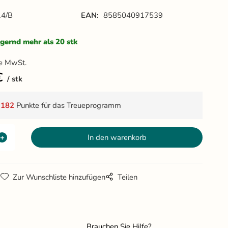
4/B
EAN:
8585040917539
gernd mehr als 20 stk
e MwSt.
€
stk
t
182
Punkte für das Treueprogramm
g
Zur Wunschliste hinzufügen
Teilen
Brauchen Sie Hilfe?