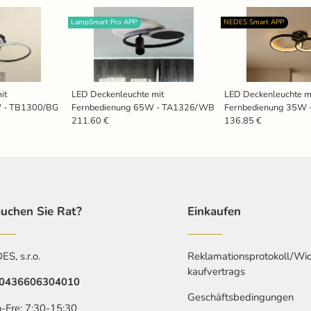
LampSmart Pro APP
NEDES Smart APP
it
LED Deckenleuchte mit
LED Deckenleuchte m
W - TB1300/BG
Fernbedienung 65W - TA1326/WB
Fernbedienung 35W 
211.60 €
136.85 €
uchen Sie Rat?
Einkaufen
S, s.r.o.
Reklamationsprotokoll/Wid
kaufvertrags
0436606304010
Geschäftsbedingungen
-Fre: 7:30-15:30