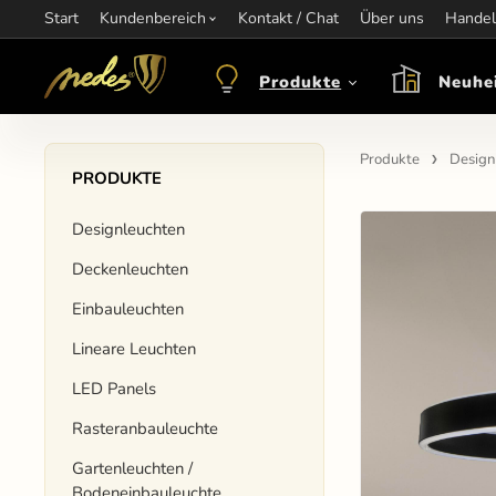
Start
Information:
Kundenbereich
nagel@nedes.sk
Kontakt:
Kontakt / Chat
00436606304010
Über uns
Öffnungsze
Handel
Produkte
Neuhe
Produkte
Design
PRODUKTE
Designleuchten
Deckenleuchten
Einbauleuchten
Lineare Leuchten
LED Panels
Rasteranbauleuchte
Gartenleuchten /
Bodeneinbauleuchte