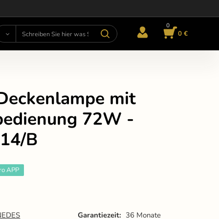
0
0 €
Deckenlampe mit
bedienung 72W -
14/B
ro APP
NEDES
Garantiezeit:
36 Monate