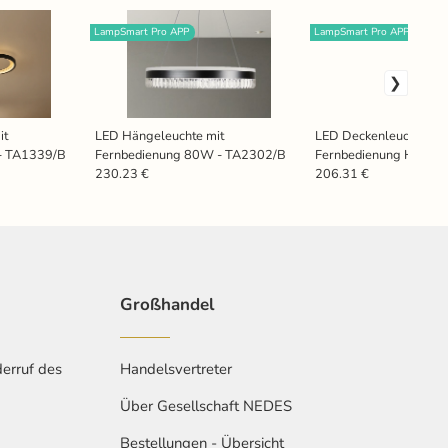
LampSmart Pro APP
LampSmart Pro APP
it
LED Hängeleuchte mit
LED Deckenleuchte mit
- TA1339/B
Fernbedienung 80W - TA2302/B
Fernbedienung Holz 9
TA1301/BW
230.23 €
206.31 €
Großhandel
erruf des
Handelsvertreter
Über Gesellschaft NEDES
Bestellungen - Übersicht