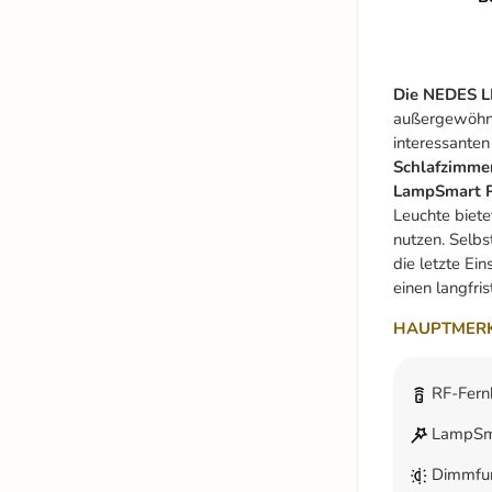
Die NEDES L
außergewöhnli
interessanten
Schlafzimmer
LampSmart 
Leuchte biet
nutzen. Selbs
die letzte Ei
einen langfri
HAUPTMERK
RF-Fern
LampSma
Dimmfun