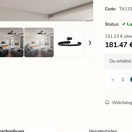
Code:
TA131
Status:
La
151.23
€
ohn
181.47
Du erhälts
Watchdo
eschreibung
Herunterladen