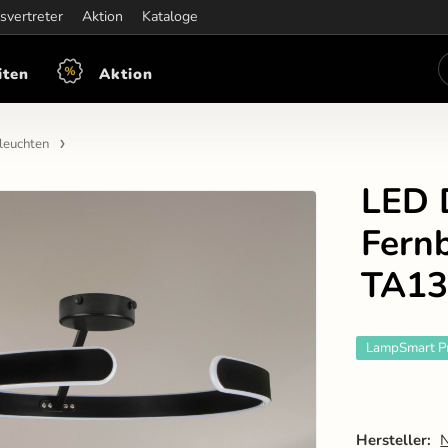
iten:
svertreter
Mon-Fre: 7:30 - 15:30
Aktion
Kataloge
iten
Aktion
leuchten
LED 
Fern
TA13
LampSmart P
Hersteller: