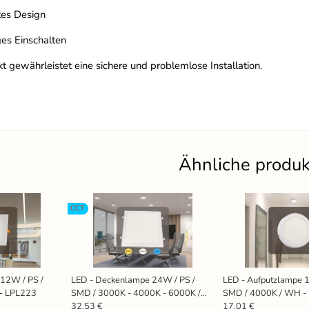
tes Design
ges Einschalten
t gewährleistet eine sichere und problemlose Installation.
Ähnliche produ
CCT
12W / PS /
LED - Deckenlampe 24W / PS /
LED - Aufputzlampe 
- LPL223
SMD / 3000K - 4000K - 6000K /
SMD / 4000K / WH -
WH - LPL235
32.53 €
17.01 €