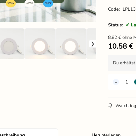
Code:
LPL13
Status:
La
8.82
€
ohne 
10.58
€
Du erhälts
Watchdo
eschreibung
Herunterladen