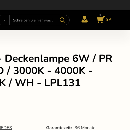
0
0 €
- Deckenlampe 6W / PR
D / 3000K - 4000K -
K / WH - LPL131
NEDES
Garantiezeit:
36 Monate