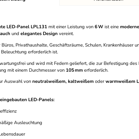
ute LED-Panel LPL131
mit einer Leistung von
6 W
ist eine
moderne 
rauch
und
elegantes Design
vereint.
für Büros, Privathaushalte, Geschäftsräume, Schulen, Krankenhäuser
Beleuchtung erforderlich ist.
 wartungsfrei und wird mit Federn geliefert, die zur Befestigung des P
ung mit einem Durchmesser von
105 mm
erforderlich.
zur Auswahl von
neutralweißem, kaltweißem
oder
warmweißem Li
 eingebauten LED-Panels:
effizienz
mäßige Ausleuchtung
Lebensdauer