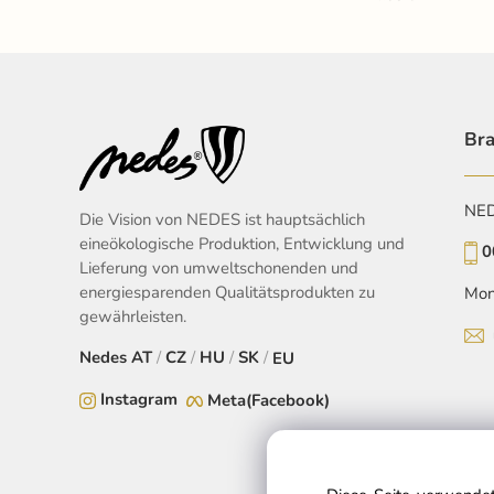
Bra
NEDE
Die Vision von NEDES ist hauptsächlich
eineökologische Produktion, Entwicklung und
0
Lieferung von umweltschonenden und
energiesparenden Qualitätsprodukten zu
Mon
gewährleisten.
Nedes
AT
/
CZ
/
HU
/
SK
/
EU
Instagram
Meta(Facebook)