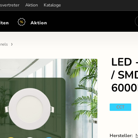
iten:
svertreter
Mon-Fre: 7:30 - 15:30
Aktion
Kataloge
iten
Aktion
nels
LED 
/ SM
6000
CCT
Hersteller: