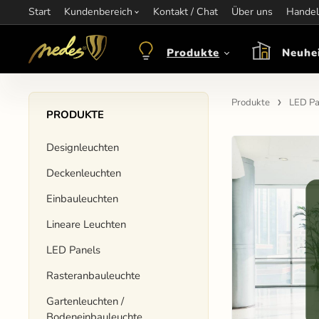
Start
Information:
Kundenbereich
nagel@nedes.sk
Kontakt:
Kontakt / Chat
00436606304010
Über uns
Öffnungsze
Handel
Produkte
Neuhe
Produkte
LED Pa
PRODUKTE
Designleuchten
Deckenleuchten
Einbauleuchten
Lineare Leuchten
LED Panels
Rasteranbauleuchte
Gartenleuchten /
Bodeneinbauleuchte