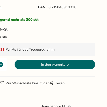
1
EAN:
8585040918338
gernd mehr als 300 stk
MwSt.
stk
t
11
Punkte für das Treueprogramm
g
Zur Wunschliste hinzufügen
Teilen
Brauchen Sie Hilfe?