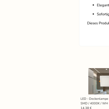
Elegan
Soforti
Dieses Produk
LED - Deckenlampe 
SMD / 4000K / WH 
14.38 €