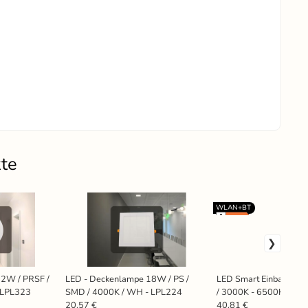
kte
WLAN+BT
12W / PRSF /
LED - Deckenlampe 18W / PS /
LED Smart Einbauleuc
 LPL323
SMD / 4000K / WH - LPL224
/ 3000K - 6500K / W
20.57 €
40.81 €