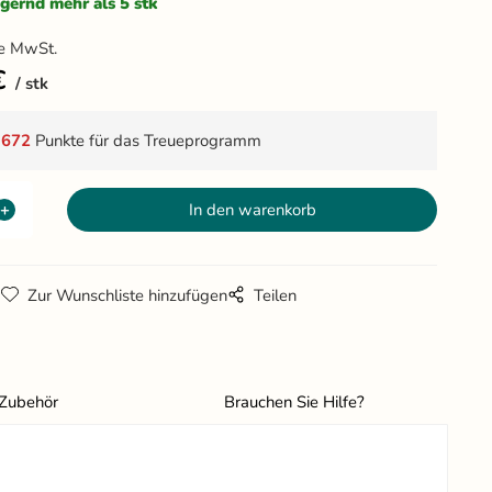
gernd mehr als 5 stk
e MwSt.
€
stk
t
672
Punkte für das Treueprogramm
g
Zur Wunschliste hinzufügen
Teilen
Zubehör
Brauchen Sie Hilfe?