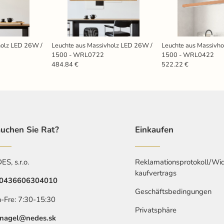
holz LED 26W /
Leuchte aus Massivholz LED 26W /
Leuchte aus Massivh
1500 - WRL0722
1500 - WRL0422
484.84 €
522.22 €
uchen Sie Rat?
Einkaufen
S, s.r.o.
Reklamationsprotokoll/Wid
kaufvertrags
0436606304010
Geschäftsbedingungen
-Fre: 7:30-15:30
Privatsphäre
nagel@nedes.sk