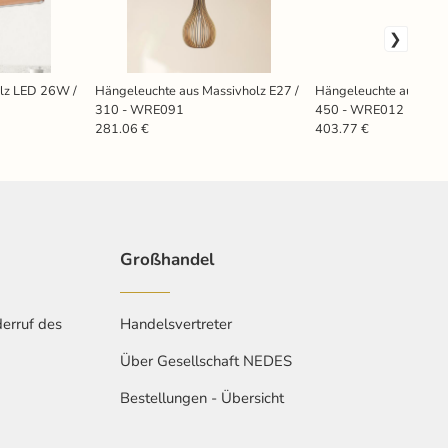
olz LED 26W /
Hängeleuchte aus Massivholz E27 /
Hängeleuchte aus Mass
310 - WRE091
450 - WRE012
281.06 €
403.77 €
Großhandel
erruf des
Handelsvertreter
Über Gesellschaft NEDES
Bestellungen - Übersicht