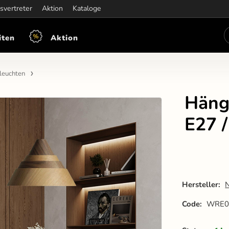
iten:
svertreter
Mon-Fre: 7:30 - 15:30
Aktion
Kataloge
iten
Aktion
leuchten
Häng
E27 
Hersteller:
Code:
WRE0