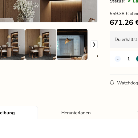
Status:
La
559.38
€
ohn
671.26
Du erhälts
Watchdo
reibung
Herunterladen