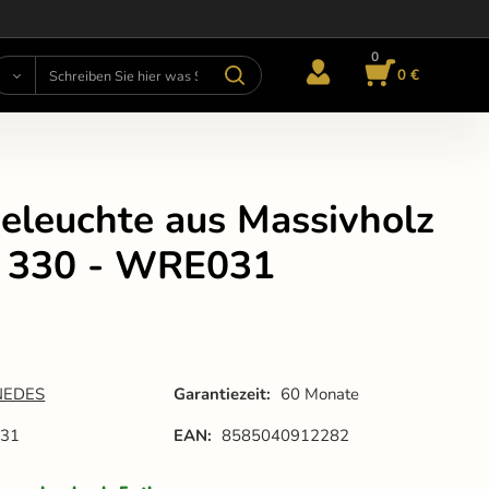
0
0 €
eleuchte aus Massivholz
/ 330 - WRE031
NEDES
Garantiezeit:
60 Monate
31
EAN:
8585040912282