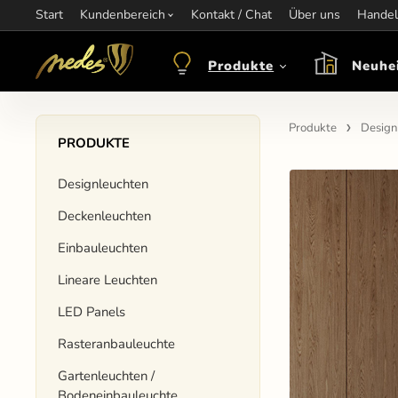
Start
Information:
Kundenbereich
nagel@nedes.sk
Kontakt:
Kontakt / Chat
00436606304010
Über uns
Öffnungsze
Handel
Produkte
Neuhe
Produkte
Design
PRODUKTE
Designleuchten
Deckenleuchten
Einbauleuchten
Lineare Leuchten
LED Panels
Rasteranbauleuchte
Gartenleuchten /
Bodeneinbauleuchte