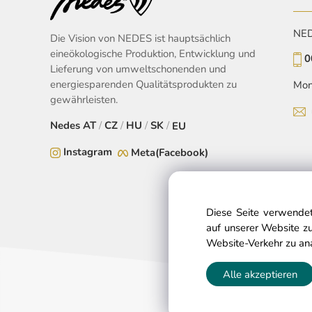
NEDE
Die Vision von NEDES ist hauptsächlich
eineökologische Produktion, Entwicklung und
0
Lieferung von umweltschonenden und
energiesparenden Qualitätsprodukten zu
Mon
gewährleisten.
Nedes
AT
/
CZ
/
HU
/
SK
/
EU
Instagram
Meta(Facebook)
Diese Seite verwendet
auf unserer Website zu
Website-Verkehr zu an
Alle akzeptieren