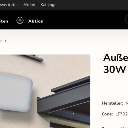
iten:
svertreter
Mon-Fre: 7:30 - 15:30
Aktion
Kataloge
iten
Aktion
r
Auße
30W 
Hersteller:
Code:
LF702