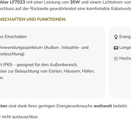
ahler LF7023
mit einer Leistung von
30W
und einem Lichtstrom vo
nschluss auf der Rückseite gewährleistet eine komfortable Kabelver
NSCHAFTEN UND FUNKTIONEN:
es Einschalten
Energi
Anwendungsspektrum (Außen-, Industrie- und
Lange
sbeleuchtung)
Hochwe
t IP65 – geeignet für den Außenbereich,
eise zur Beleuchtung von Gärten, Häusern, Höfen,
w.
hten
sind dank ihres geringen Energieverbrauchs
weltweit
beliebt.
 nicht austauschbar.