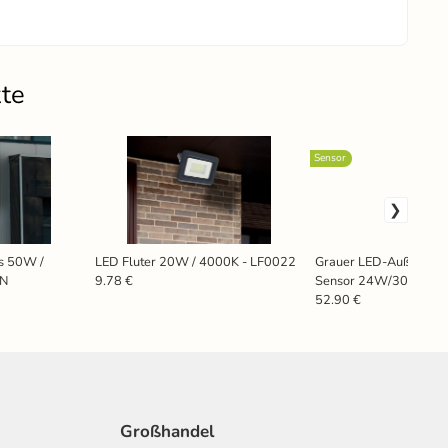
kte
Sensor
us 50W /
LED Fluter 20W / 4000K - LF0022
Grauer LED-Außenstrah
4N
Sensor 24W/3000K/4
9.78 €
- LFX225
52.90 €
Großhandel