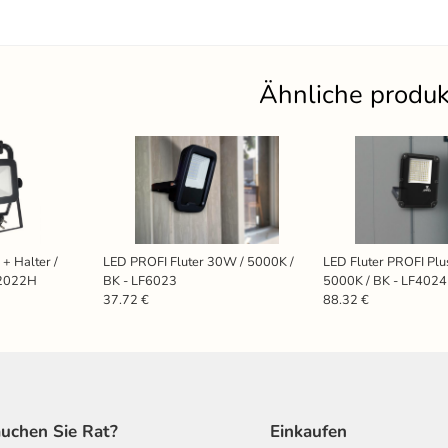
Ähnliche produ
+ Halter /
LED PROFI Fluter 30W / 5000K /
LED Fluter PROFI Pl
F2022H
BK - LF6023
5000K / BK - LF402
37.72 €
88.32 €
uchen Sie Rat?
Einkaufen