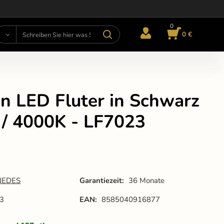
0
0 €
n LED Fluter in Schwarz
/ 4000K - LF7023
NEDES
Garantiezeit:
36 Monate
3
EAN:
8585040916877