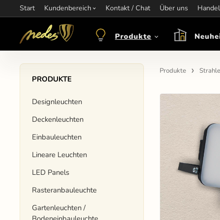
Start
Information:
Kundenbereich
nagel@nedes.sk
Kontakt:
Kontakt / Chat
00436606304010
Über uns
Öffnungsze
Handel
Produkte
Neuhe
Produkte
Strahle
PRODUKTE
Designleuchten
Deckenleuchten
Einbauleuchten
Lineare Leuchten
LED Panels
Rasteranbauleuchte
Gartenleuchten /
Bodeneinbauleuchte