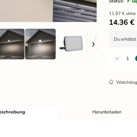
Status:
la
11.97
€
ohne
14.36
€
Du erhälts
Watchdo
eschreibung
Herunterladen