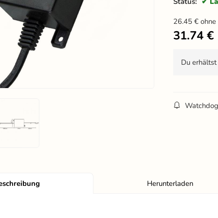
Status:
La
26.45
€
ohne
31.74
€
Du erhälts
Watchdo
eschreibung
Herunterladen