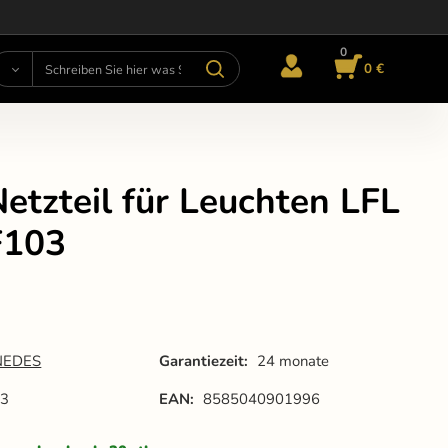
0
0 €
etzteil für Leuchten LFL
F103
NEDES
Garantiezeit:
24 monate
03
EAN:
8585040901996