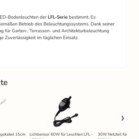
 LED-Bodenleuchten der
LFL-Serie
bestimmt. Es
sgemäßen Betrieb des Beleuchtungssystems. Dank seiner
ng für Garten-, Terrassen- und Architekturbeleuchtung
ge Zuverlässigkeit im täglichen Einsatz.
kte
ungskabel 15cm
Lichtsensor 60W für Leuchten LFL -
30W Netzteil für Leuch