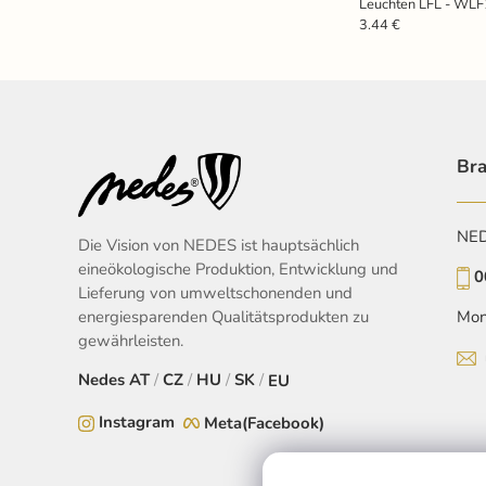
Leuchten LFL - WL
3.44 €
Bra
NEDE
Die Vision von NEDES ist hauptsächlich
eineökologische Produktion, Entwicklung und
0
Lieferung von umweltschonenden und
energiesparenden Qualitätsprodukten zu
Mon
gewährleisten.
Nedes
AT
/
CZ
/
HU
/
SK
/
EU
Instagram
Meta(Facebook)