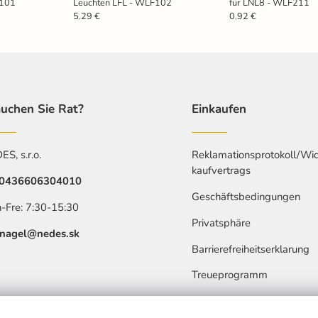
F101
Leuchten LFL - WLF102
für LNL8 - WLF211
5.29 €
0.92 €
uchen Sie Rat?
Einkaufen
S, s.r.o.
Reklamationsprotokoll/Wid
kaufvertrags
0436606304010
Geschäftsbedingungen
-Fre: 7:30-15:30
Privatsphäre
nagel@nedes.sk
Barrierefreiheitserklarung
Treueprogramm