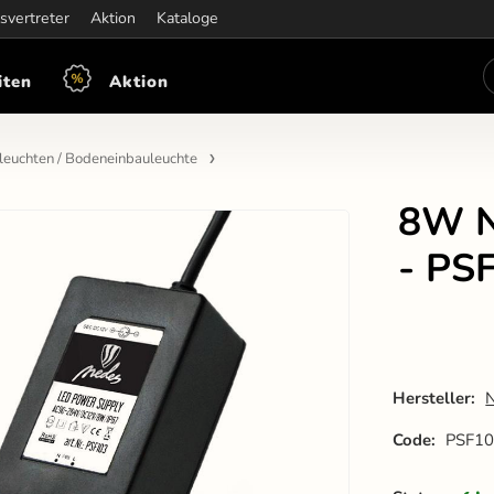
iten:
svertreter
Mon-Fre: 7:30 - 15:30
Aktion
Kataloge
iten
Aktion
leuchten / Bodeneinbauleuchte
8W N
- PS
Hersteller:
Code:
PSF1