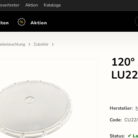
iten:
svertreter
Mon-Fre: 7:30 - 15:30
Aktion
Kataloge
iten
Aktion
riebeleuchtung
Zubehör
120°
LU22
Hersteller:
Code:
CU22
Status:
La