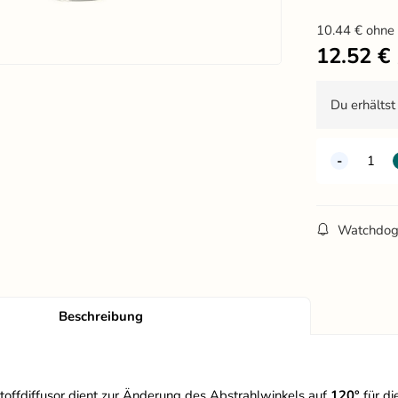
10.44
€
ohne
12.52
€
Du erhälts
Watchdo
Beschreibung
toffdiffusor dient zur Änderung des Abstrahlwinkels auf
120°
für di