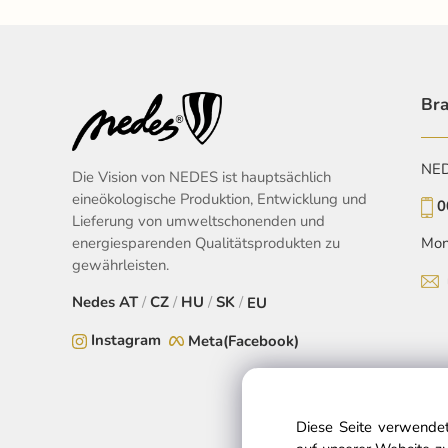
Bra
NEDE
Die Vision von NEDES ist hauptsächlich
eineökologische Produktion, Entwicklung und
0
Lieferung von umweltschonenden und
energiesparenden Qualitätsprodukten zu
Mon
gewährleisten.
Nedes
AT
/
CZ
/
HU
/
SK
/
EU
Instagram
Meta(Facebook)
Diese Seite verwendet