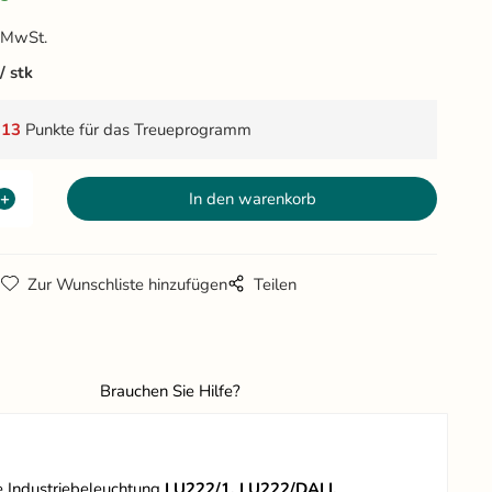
 MwSt.
stk
t
13
Punkte für das Treueprogramm
g
Zur Wunschliste hinzufügen
Teilen
Brauchen Sie Hilfe?
e Industriebeleuchtung
LU222/1, LU222/DALI.