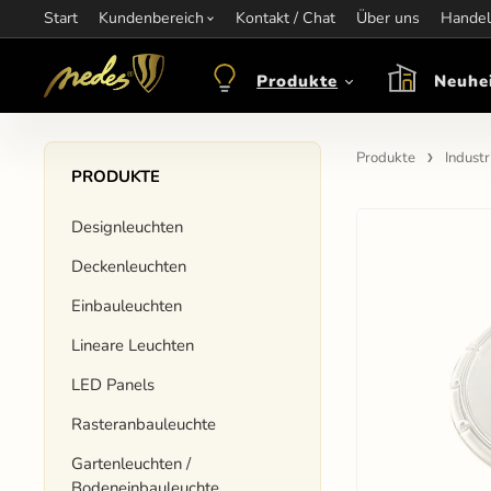
Start
Information:
Kundenbereich
nagel@nedes.sk
Kontakt:
Kontakt / Chat
00436606304010
Über uns
Öffnungsze
Handel
Produkte
Neuhe
Produkte
Indust
PRODUKTE
Designleuchten
Deckenleuchten
Einbauleuchten
Lineare Leuchten
LED Panels
Rasteranbauleuchte
Gartenleuchten /
Bodeneinbauleuchte