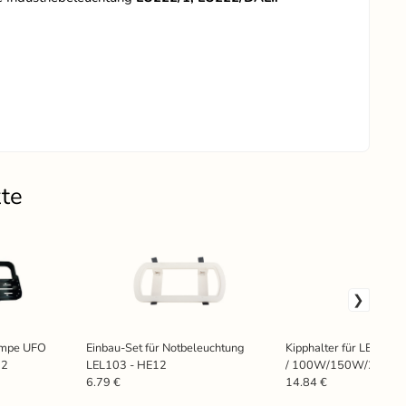
kte
Lampe UFO
Einbau-Set für Notbeleuchtung
Kipphalter für LED L
12
LEL103 - HE12
/ 100W/150W/200W/
HU4
6.79 €
14.84 €